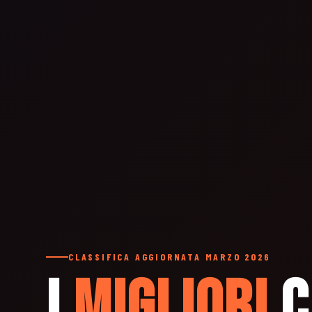
CLASSIFICA AGGIORNATA MARZO 2026
I
Migliori
C