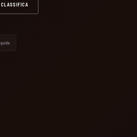
 CLASSIFICA
 guida