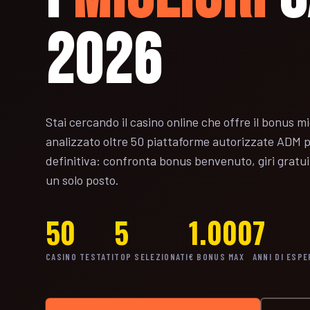
2026
Stai cercando il casino online che offre il bonus 
analizzato oltre 50 piattaforme autorizzate ADM pe
definitiva: confronta bonus benvenuto, giri gratui
un solo posto.
50
5
1.000
7
CASINO TESTATI
TOP SELEZIONATI
€ BONUS MAX
ANNI DI ESPE