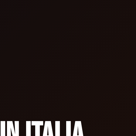
in Italia