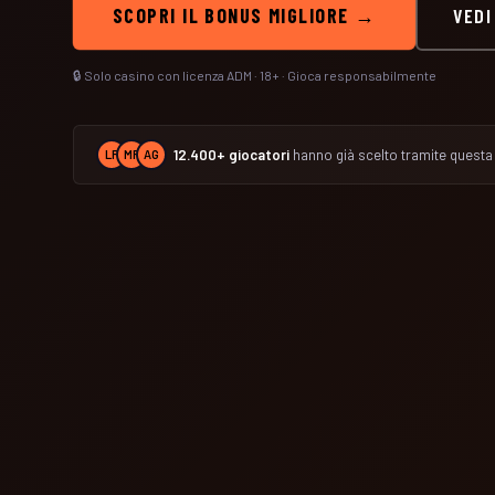
SCOPRI IL BONUS MIGLIORE →
VEDI
🔒 Solo casino con licenza ADM · 18+ · Gioca responsabilmente
12.400+ giocatori
hanno già scelto tramite questa
LF
MR
AG