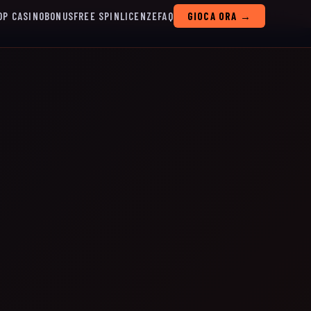
icato
⚡ Prelievi rapidi —
Fino a 24 ore s
OP CASINO
BONUS
FREE SPIN
LICENZE
FAQ
GIOCA ORA →