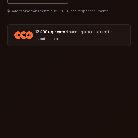
🔒 Solo casino con licenza ADM · 18+ · Gioca responsabilmente
12.400+ giocatori
hanno già scelto tramite
LF
MR
AG
questa guida