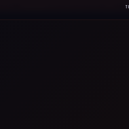
🔒 Tutti autorizzati ADM —
Gioco sicuro e certif
T