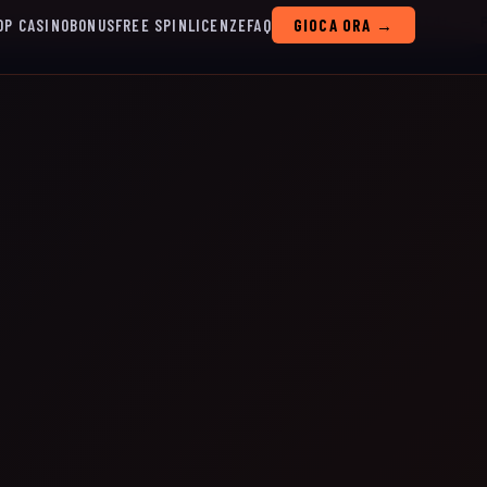
icato
⚡ Prelievi rapidi —
Fino a 24 ore su
OP CASINO
BONUS
FREE SPIN
LICENZE
FAQ
GIOCA ORA →