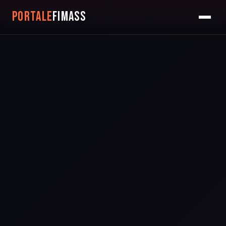
nus 100% fino a €1.000
🔒 Tutti autorizzat
Portale
Fimass