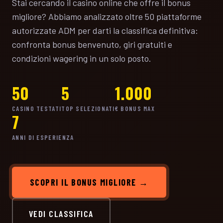
Stai cercando il casino online che offre il bonus
migliore? Abbiamo analizzato oltre 50 piattaforme
autorizzate ADM per darti la classifica definitiva:
confronta bonus benvenuto, giri gratuiti e
condizioni wagering in un solo posto.
50
5
1.000
CASINO TESTATI
TOP SELEZIONATI
€ BONUS MAX
7
ANNI DI ESPERIENZA
SCOPRI IL BONUS MIGLIORE →
VEDI CLASSIFICA