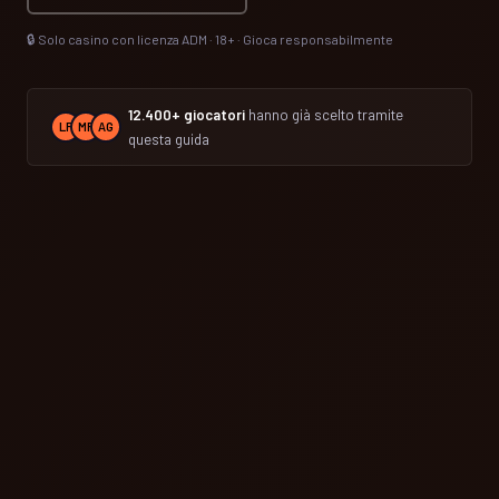
🔒 Solo casino con licenza ADM · 18+ · Gioca responsabilmente
12.400+ giocatori
hanno già scelto tramite
LF
MR
AG
questa guida