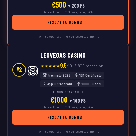
€500
+ 200 FS
Deposito min: €10 · Wagering: 30x
RISCATTA BONUS →
18+ · T&C Applicabili · Gioca responsabilmente
LEOVEGAS CASINO
9.5
🦁
★★★★★
/10 · 3.800 recensioni
#2
🏆 Premiato 2026
🔒 ADM Certificato
📱 App iOS/Android
🎲 2000+ Giochi
BONUS BENVENUTO
€1000
+ 100 FS
Deposito min: €10 · Wagering: 35x
RISCATTA BONUS →
18+ · T&C Applicabili · Gioca responsabilmente