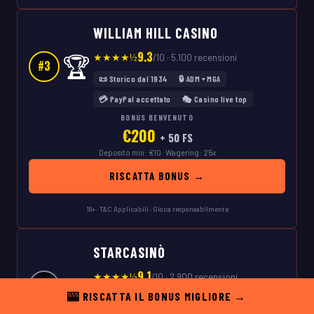
WILLIAM HILL CASINO
9.3
🏆
★★★★½
/10 · 5.100 recensioni
#3
📜 Storico dal 1934
🔒 ADM + MGA
💳 PayPal accettato
🎭 Casino live top
BONUS BENVENUTO
€200
+ 50 FS
Deposito min: €10 · Wagering: 25x
RISCATTA BONUS →
18+ · T&C Applicabili · Gioca responsabilmente
STARCASINÒ
9.1
⭐
★★★★½
/10 · 2.900 recensioni
#4
🎰 RISCATTA IL BONUS MIGLIORE →
🇮🇹 100% Italiano
🔒 Solo ADM