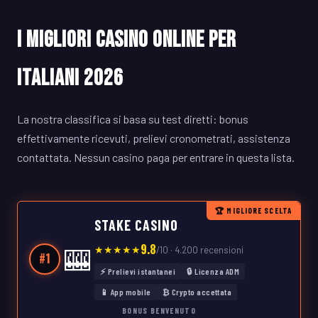
I Migliori Casino Online per
Italiani 2026
La nostra classifica si basa su test diretti: bonus
effettivamente ricevuti, prelievi cronometrati, assistenza
contattata. Nessun casino paga per entrare in questa lista.
STAKE CASINO
9.8
🎰
★★★★★
/10 · 4.200 recensioni
#1
⚡ Prelievi istantanei
🔒 Licenza ADM
📱 App mobile
₿ Crypto accettata
BONUS BENVENUTO