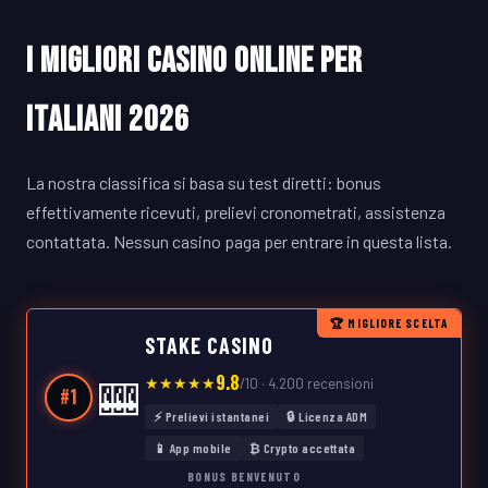
I Migliori Casino Online per
Italiani 2026
La nostra classifica si basa su test diretti: bonus
effettivamente ricevuti, prelievi cronometrati, assistenza
contattata. Nessun casino paga per entrare in questa lista.
STAKE CASINO
9.8
🎰
★★★★★
/10 · 4.200 recensioni
#1
⚡ Prelievi istantanei
🔒 Licenza ADM
📱 App mobile
₿ Crypto accettata
BONUS BENVENUTO