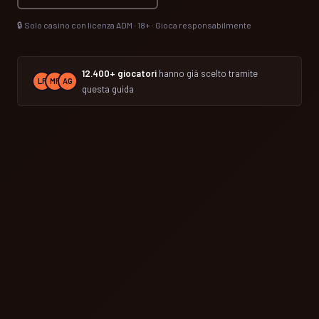
🔒 Solo casino con licenza ADM · 18+ · Gioca responsabilmente
12.400+ giocatori
hanno già scelto tramite
LF
MR
AG
questa guida