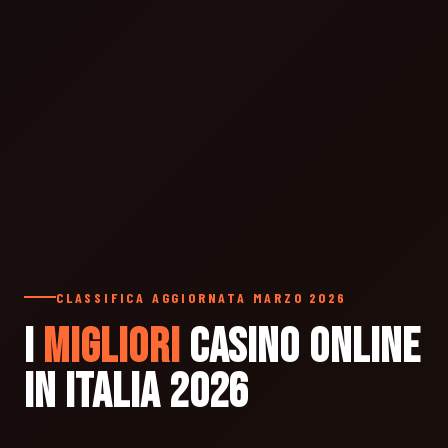
CLASSIFICA AGGIORNATA MARZO 2026
I
Migliori
Casino Online
in Italia 2026