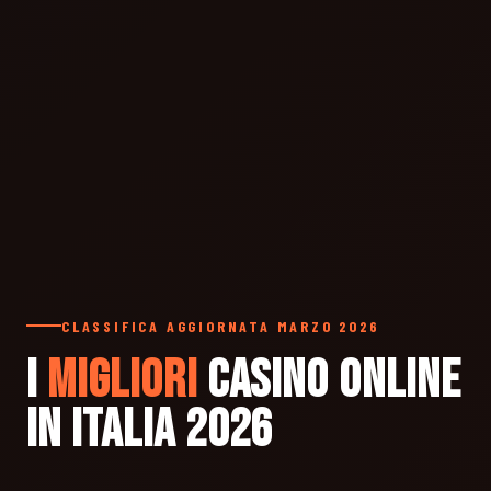
CLASSIFICA AGGIORNATA MARZO 2026
I
Migliori
Casino Online
in Italia 2026