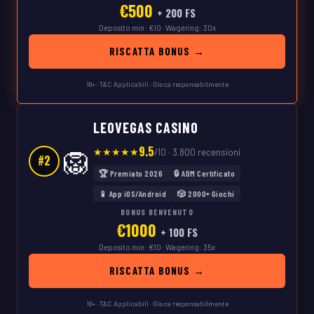
€500
+ 200 FS
Deposito min: €10 · Wagering: 30x
RISCATTA BONUS →
18+ · T&C Applicabili · Gioca responsabilmente
LEOVEGAS CASINO
9.5
🦁
★★★★★
/10 · 3.800 recensioni
#2
🏆 Premiato 2026
🔒 ADM Certificato
📱 App iOS/Android
🎲 2000+ Giochi
BONUS BENVENUTO
€1000
+ 100 FS
Deposito min: €10 · Wagering: 35x
RISCATTA BONUS →
18+ · T&C Applicabili · Gioca responsabilmente