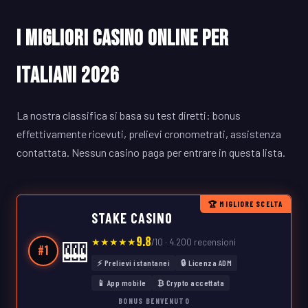
I Migliori Casino Online per
Italiani 2026
La nostra classifica si basa su test diretti: bonus
effettivamente ricevuti, prelievi cronometrati, assistenza
contattata. Nessun casino paga per entrare in questa lista.
STAKE CASINO
9.8
🎰
★★★★★
/10 · 4.200 recensioni
#1
⚡ Prelievi istantanei
🔒 Licenza ADM
📱 App mobile
₿ Crypto accettata
BONUS BENVENUTO