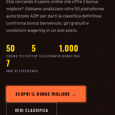
Stai cercando il casino online che offre il bonus
migliore? Abbiamo analizzato oltre 50 piattaforme
autorizzate ADM per darti la classifica definitiva:
confronta bonus benvenuto, giri gratuiti e
condizioni wagering in un solo posto.
50
5
1.000
CASINO TESTATI
TOP SELEZIONATI
€ BONUS MAX
7
ANNI DI ESPERIENZA
SCOPRI IL BONUS MIGLIORE →
VEDI CLASSIFICA